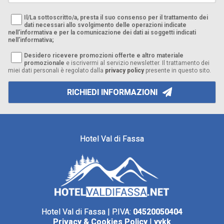
Il/La sottoscritto/a, presta il suo consenso per il trattamento dei
dati necessari allo svolgimento delle operazioni indicate
nell’informativa e per la comunicazione dei dati ai soggetti indicati
nell’informativa;
Desidero ricevere promozioni offerte e altro materiale
promozionale
e iscrivermi al servizio newsletter. Il trattamento dei
miei dati personali è regolato dalla
privacy policy
presente in questo sito.
RICHIEDI INFORMAZIONI
Hotel Val di Fassa
Hotel Val di Fassa | P.IVA:
04520050404
Privacy & Cookies Policy
|
yykk